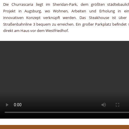
Die
Churrascaria
liegt
im
Sheridan-Park,
dem
größten
städtebaulic
Projekt
in
Augsburg,
wo
Wohnen,
Arbeiten
und
Erholung
in
ei
innovativen
Konzept
verknüpft
werden.
Das
Steakhouse
ist
über
Straßenbahnline
3
bequem
zu
erreichen.
Ein
großer
Parkplatz
befindet
direkt am Haus vor dem Westfriedhof.