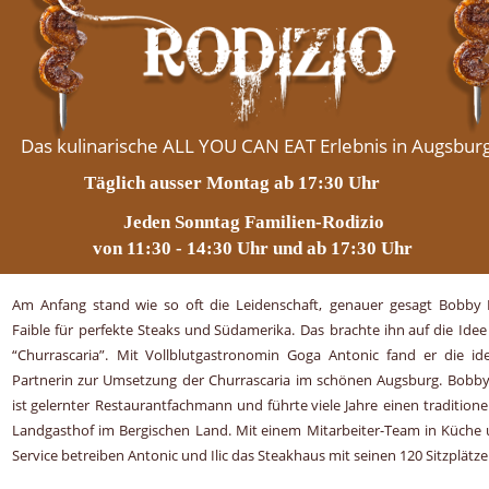
Das kulinarische ALL YOU CAN EAT Erlebnis in Augsburg
Täglich ausser Montag ab 17:30 Uhr 
Jeden Sonntag Familien-Rodizio 
von 11:30 - 14:30 Uhr und ab 17:30 Uhr
Am
Anfang
stand
wie
so
oft
die
Leidenschaft,
genauer
gesagt
Bobby
Jeden Sonntag Familien-Rodizio von 11:30 - 
Faible
für
perfekte
Steaks
und
Südamerika.
Das
brachte
ihn
auf
die
Idee
“Churrascaria”.
Mit
Vollblutgastronomin
Goga
Antonic
fand
er
die
id
Partnerin
zur
Umsetzung
der
Churrascaria
im
schönen
Augsburg.
Bobb
ist
gelernter
Restaurantfachmann
und
führte
viele
Jahre
einen
traditione
Landgasthof
im
Bergischen
Land.
Mit
einem
Mitarbeiter-Team
in
Küche
Service betreiben Antonic und Ilic das Steakhaus mit seinen 120 Sitzplätze